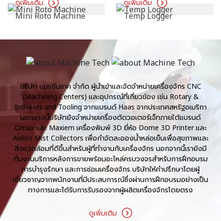
MC COOL
PRODUCTS
Mc Cool
View All
ดูเพิ่มเติม
Mc Cool
ROTO
PRODUCTS