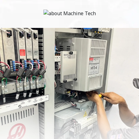
เครื่องหล่อพลาสติกแบบแม่พิมพ์หมุนขนาดเล็ก ที่ได้รับการออกแบบมา
เพื่อการทำชิ้นงานต้นแบบ หรือการควบคุมคุณภาพชิ้นงาน สำหรับห้อง
ทดลอง
ด้วยการทำงานทียบเท่าเครื่องหล่อขนาดใหญ่ ที่สามารถใช้งานทั้ง
แบบแมนนวล และแบบอัตโนมัติ
ทำความร้อนในตู้อบด้วยฮีตเตอร์ไฟฟ้า ซึ่ง
ควบคุมแบบระบบสัดส่วน-ปริพันธ์-อนุพันธ์ (PID controller) ทำให้อุณหภูมิในตู้
อบคงที่ตลอดการทำงาน
View All
ดูเพิ่มเติม
ดูเพิ่มเติม
Mini Roto Machine
Temp Logger