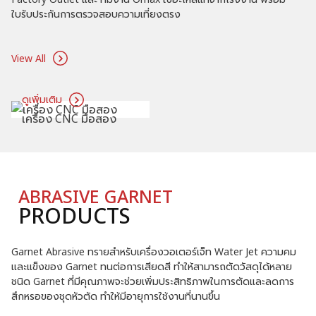
ดูเพิ่มเติม
3D PRINTER
PRODUCTS
เครื่องพิมพ์ 3มิติ ขนาดใหญ่ ระดับอุตสาหกรรม โครงสร้างแข็งแรง
ทนทาน บำรุงรักษาง่ายอะไหล่ครบ พิมพ์ได้ต่อเนื่องยาวนาน มีความ
เสถียรสูง ชิ้นงานได้ Scale เรียบ ได้ฉากทุกระนาบ พิมพ์ได้เร็วถึง 300
มิลลิเมตร ต่อ วินาที ติดตั้งพร้อมโปรแกรม Slicer รับประกัน 1ปี ฟรี
อะไหล่ทุกอย่าง แบบ Onsite Service