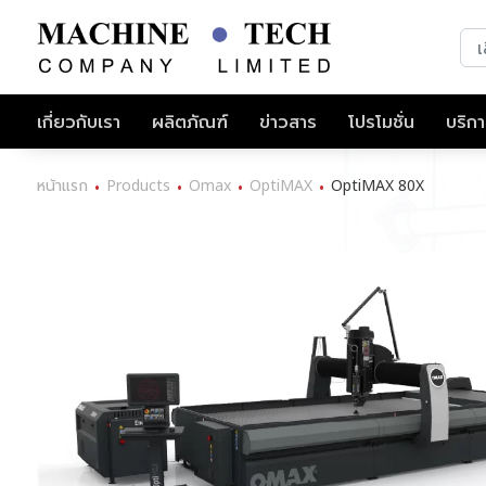
เกี่ยวกับเรา
ผลิตภัณฑ์
ข่าวสาร
โปรโมชั่น
บริก
หน้าแรก
Products
Omax
OptiMAX
OptiMAX 80X
•
•
•
•