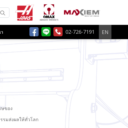
02-726-7191
EN
รา
รษของ
รมส่งผลให้ทั่วโลก