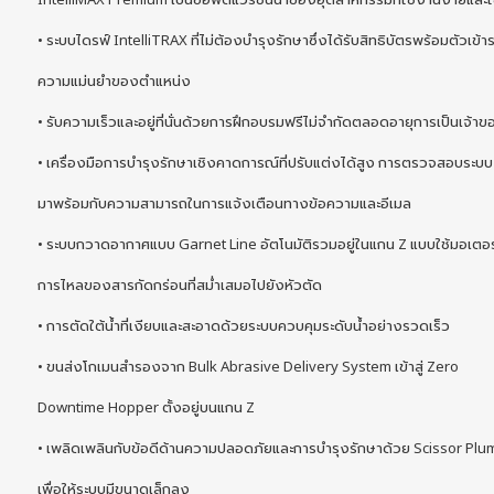
• ระบบไดรฟ์ IntelliTRAX ที่ไม่ต้องบำรุงรักษาซึ่งได้รับสิทธิบัตรพร้อมตัวเข
ความแม่นยำของตำแหน่ง
• รับความเร็วและอยู่ที่นั่นด้วยการฝึกอบรมฟรีไม่จำกัดตลอดอายุการเป็นเจ้าข
• เครื่องมือการบำรุงรักษาเชิงคาดการณ์ที่ปรับแต่งได้สูง การตรวจสอบระบบ
มาพร้อมกับความสามารถในการแจ้งเตือนทางข้อความและอีเมล
• ระบบกวาดอากาศแบบ Garnet Line อัตโนมัติรวมอยู่ในแกน Z แบบใช้มอเตอร์
การไหลของสารกัดกร่อนที่สม่ำเสมอไปยังหัวตัด
• การตัดใต้น้ำที่เงียบและสะอาดด้วยระบบควบคุมระดับน้ำอย่างรวดเร็ว
• ขนส่งโกเมนสำรองจาก Bulk Abrasive Delivery System เข้าสู่ Zero
Downtime Hopper ตั้งอยู่บนแกน Z
• เพลิดเพลินกับข้อดีด้านความปลอดภัยและการบำรุงรักษาด้วย Scissor Plumb
เพื่อให้ระบบมีขนาดเล็กลง