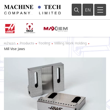
EN
หน้าแรก
Products
Tooling
Milling Work Holding
•
•
•
•
Mill Vise Jaws