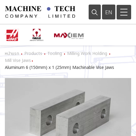
EN
หน้าแรก
Products
Tooling
Milling Work Holding
•
•
•
•
Mill Vise Jaws
•
Aluminum 6 (150mm) x 1 (25mm) Machinable Vise Jaws