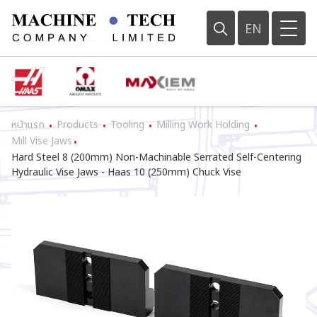
EN
หน้าแรก
Products
Tooling
Milling Work Holding
•
•
•
•
Mill Vise Jaws
•
Hard Steel 8 (200mm) Non-Machinable Serrated Self-Centering
Hydraulic Vise Jaws - Haas 10 (250mm) Chuck Vise