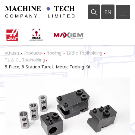
EN
หน้าแรก
Products
Tooling
Lathe Toolholding
•
•
•
•
TL & CL Toolholding
•
5-Piece, 8-Station Turret, Metric Tooling Kit