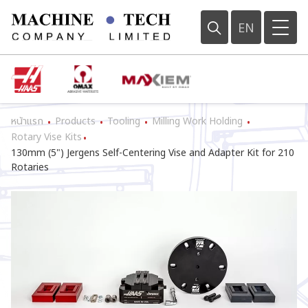
EN
หน้าแรก
Products
Tooling
Milling Work Holding
•
•
•
•
Rotary Vise Kits
•
130mm (5") Jergens Self-Centering Vise and Adapter Kit for 210
Rotaries