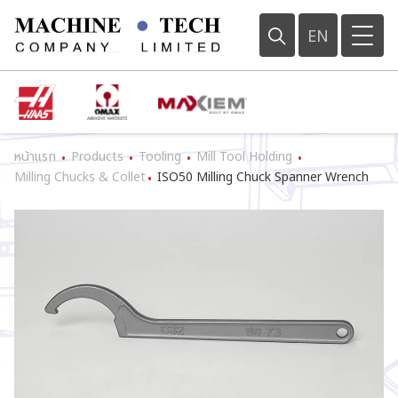
EN
หน้าแรก
Products
Tooling
Mill Tool Holding
•
•
•
•
Milling Chucks & Collet
ISO50 Milling Chuck Spanner Wrench
•