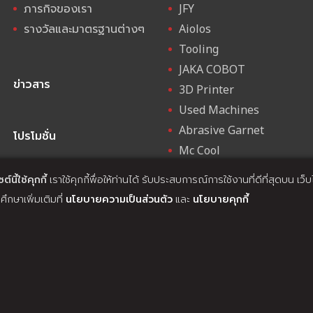
ภารกิจของเรา
JFY
รางวัลและมาตรฐานต่างๆ
Aiolos
Tooling
JAKA COBOT
ข่าวสาร
3D Printer
Used Machines
Abrasive Garnet
โปรโมชั่น
Mc Cool
ROTO
ต์นี้ใช้คุกกี้
เราใช้คุกกี้พื่อให้ท่านได้ รับประสบการณ์การใช้งานที่ดีที่สุดบน เว
ึกษาเพิ่มเติมที่
นโยบายความเป็นส่วนตัว
และ
นโยบายคุกกี้
บริการ
ACHINE TECH CO., LTD. ALL RIGHTS RESERVED. WEB DESIGN BY
1