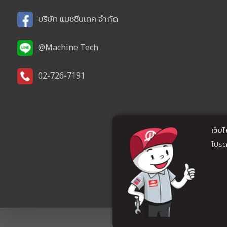
บริษัท แมชชีนเทค จำกัด
@Machine Tech
02-726-7191
เว็บไซ
โปรดศ
© 2022 M