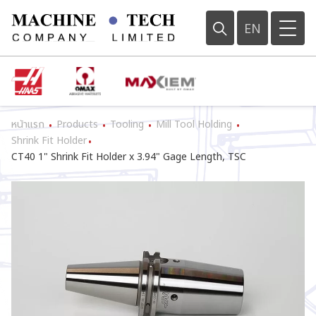
EN
หน้าแรก
Products
Tooling
Mill Tool Holding
•
•
•
•
Shrink Fit Holder
•
CT40 1" Shrink Fit Holder x 3.94" Gage Length, TSC