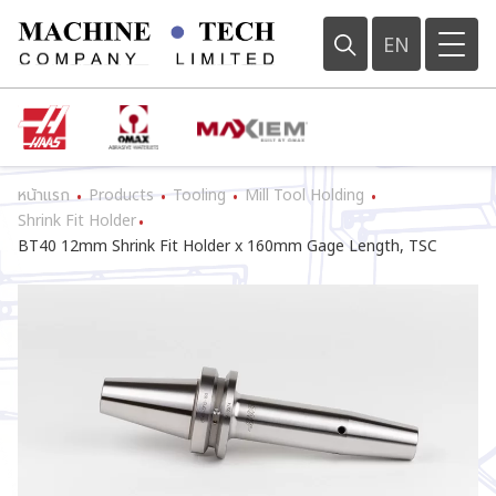
EN
หน้าแรก
Products
Tooling
Mill Tool Holding
•
•
•
•
Shrink Fit Holder
•
BT40 12mm Shrink Fit Holder x 160mm Gage Length, TSC