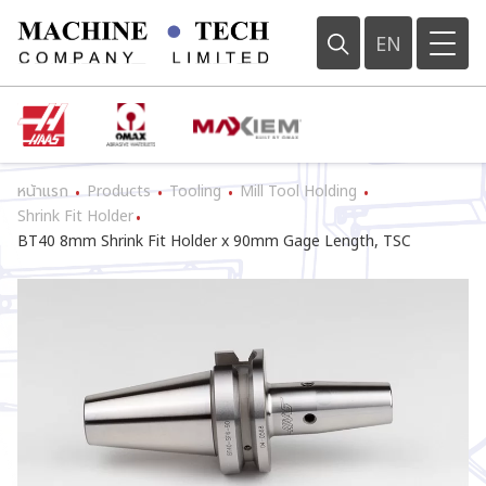
EN
หน้าแรก
Products
Tooling
Mill Tool Holding
•
•
•
•
Shrink Fit Holder
•
BT40 8mm Shrink Fit Holder x 90mm Gage Length, TSC