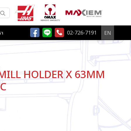
02-726-7191
EN
รา
MILL HOLDER X 63MM
SC