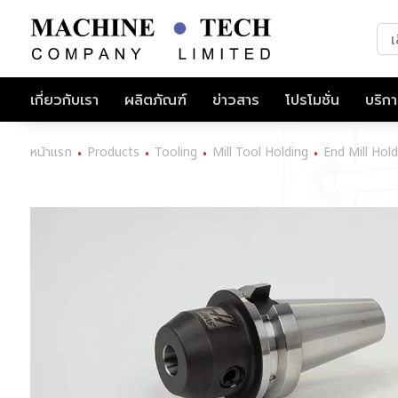
เกี่ยวกับเรา
ผลิตภัณฑ์
ข่าวสาร
โปรโมชั่น
บริก
หน้าแรก
Products
Tooling
Mill Tool Holding
End Mill Hold
•
•
•
•