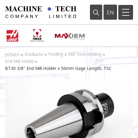
EN
หน้าแรก
Products
Tooling
Mill Tool Holding
•
•
•
•
End Mill Holder
•
BT30 3/8" End Mill Holder x 50mm Gage Length, TSC