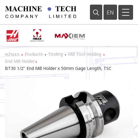
EN
หน้าแรก
Products
Tooling
Mill Tool Holding
•
•
•
•
End Mill Holder
•
BT30 1/2" End Mill Holder x 50mm Gage Length, TSC