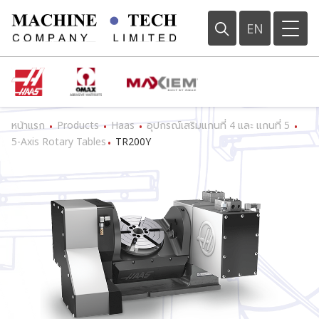
EN
หน้าแรก
Products
Haas
อุปกรณ์เสริมแกนที่ 4 และ แกนที่ 5
•
•
•
•
5-Axis Rotary Tables
TR200Y
•