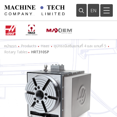
EN
หน้าแรก
Products
Haas
อุปกรณ์เสริมแกนที่ 4 และ แกนที่ 5
•
•
•
•
Rotary Tables
HRT310SP
•