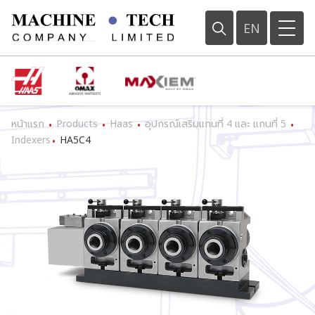
EN
หน้าแรก
Products
Haas
อุปกรณ์เสริมแกนที่ 4 และ แกนที่ 5
•
•
•
•
Indexers
HA5C4
•