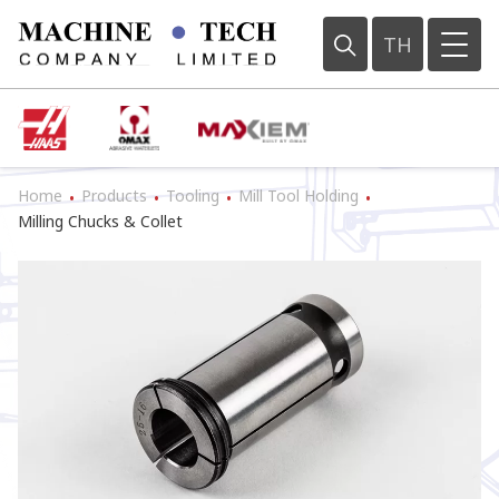
TH
Home
Products
Tooling
Mill Tool Holding
•
•
•
•
Milling Chucks & Collet