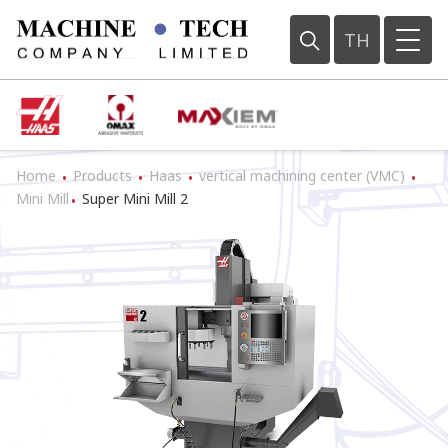
TH
Home
Products
Haas
vertical machining center (VMC)
•
•
•
•
Mini Mill
Super Mini Mill 2
•